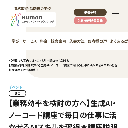
資格取得・就転職の学校
来校予約
入会・無料会員登録
学び
サービス
料金
校舎案内
入会方法
お客様の声
よくあるご
HOME
校舎案内
マルイファミリー溝口校
お知らせ
【業務効率を検討の方へ】生成AI・ノーコード講座で毎日の仕事に活かせるAIスキルを習
得★講座説明会開催中
イベント
溝口
【業務効率を検討の方へ】生成AI・
ノーコード講座で毎日の仕事に活
かせるAIスキルを習得★講座説明